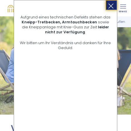
Buchen
Suche
Menü
Shop
Aufgrund eines technischen Defekts stehen das
Startseite
Stadterlebnis
Veranstaltungen in Bad Salzuflen
Kneipp-Tretbecken, Armtauchbecken
sowie
die Kneippanlage mit Knie-Guss zur Zeit
leider
nicht zur Verfügung
.
Wir bitten um Ihr Verständnis und danken für Ihre
Geduld.
©
Ver­an­stal­tun­gen in Bad