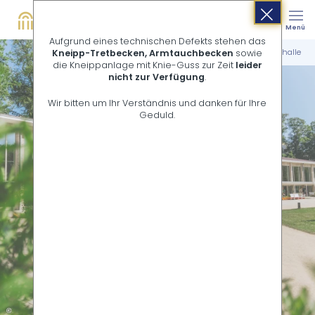
Buchen
Suche
Menü
Shop
Aufgrund eines technischen Defekts stehen das
Startseite
Wandelhalle
Kneipp-Tretbecken, Armtauchbecken
sowie
die Kneippanlage mit Knie-Guss zur Zeit
leider
nicht zur Verfügung
.
Wir bitten um Ihr Verständnis und danken für Ihre
Geduld.
©