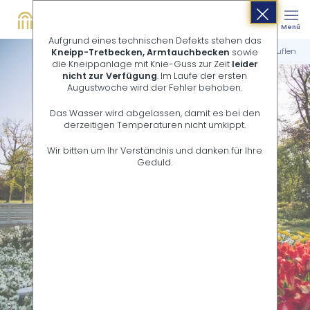
Buchen
Suche
Menü
Shop
Aufgrund eines technischen Defekts stehen das
Startseite
Sole, Meeresluft & Kneipp
Kurpark Bad Salzuflen
Kneipp-Tretbecken, Armtauchbecken
sowie
die Kneippanlage mit Knie-Guss zur Zeit
leider
nicht zur Verfügung
. Im Laufe der ersten
Augustwoche wird der Fehler behoben.
Das Wasser wird abgelassen, damit es bei den
derzeitigen Temperaturen nicht umkippt.
Wir bitten um Ihr Verständnis und danken für Ihre
Geduld.
©