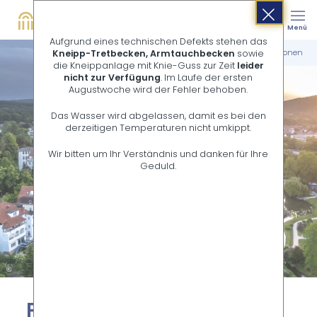
Buchen
Suche
Menü
Shop
Aufgrund eines technischen Defekts stehen das
Startseite
Übernachtung & Unterkünfte
Pensionen
Kneipp-Tretbecken, Armtauchbecken
sowie
die Kneippanlage mit Knie-Guss zur Zeit
leider
nicht zur Verfügung
. Im Laufe der ersten
Augustwoche wird der Fehler behoben.
Das Wasser wird abgelassen, damit es bei den
derzeitigen Temperaturen nicht umkippt.
Wir bitten um Ihr Verständnis und danken für Ihre
Geduld.
©
Pen­sio­nen