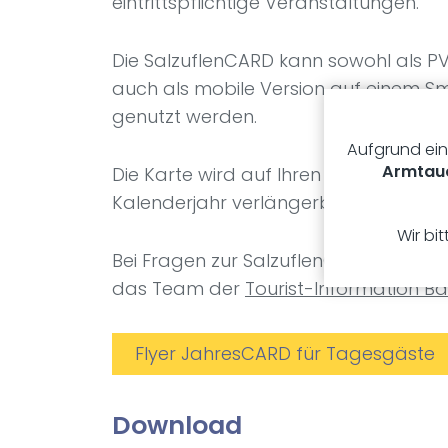
eintrittspflichtige Veranstaltungen.
Die SalzuflenCARD kann sowohl als P
auch als mobile Version auf einem 
genutzt werden.
Aufgrund ein
Armtau
Die Karte wird auf Ihren Namen ausges
Kalenderjahr verlängerbar.
Wir bi
Bei Fragen zur SalzuflenCARD wenden 
das Team der
Tourist-Information Ba
Flyer JahresCARD für Tagesgäste
Down­load