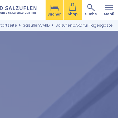
Shop
Suche
Menü
Buchen
tartseite
SalzuflenCARD
SalzuflenCARD für Tagesgäste