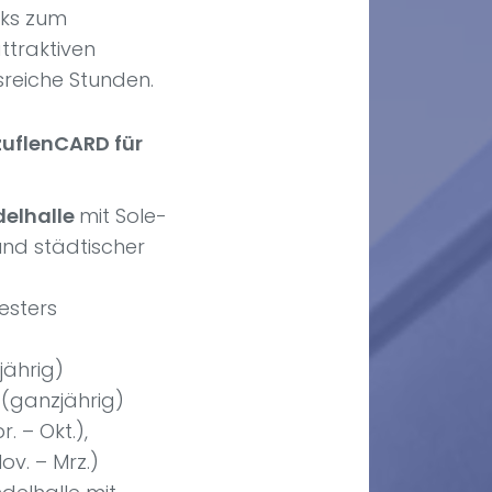
rks zum
ttraktiven
sreiche Stunden.
zuflenCARD für
elhalle
mit Sole-
und städtischer
esters
ährig)
(ganzjährig)
 – Okt.),
ov. – Mrz.)