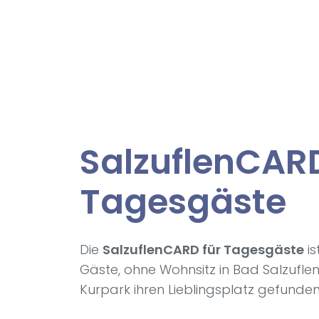
Salz­uflenCARD
Ta­ges­gäs­te
Die
SalzuflenCARD für Tagesgäste
is
Gäste, ohne Wohnsitz in Bad Salzuflen
Kurpark ihren Lieblingsplatz gefunde