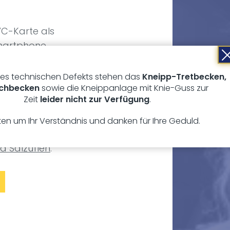
VC-Karte als
Smartphone
es technischen Defekts stehen das
Kneipp-Tretbecken,
chbecken
sowie die Kneippanlage mit Knie-Guss zur
tellt und ist pro
Zeit
leider nicht zur Verfügung
.
tten um Ihr Verständnis und danken für Ihre Geduld.
Sie sich gern an
d Salzuflen
.