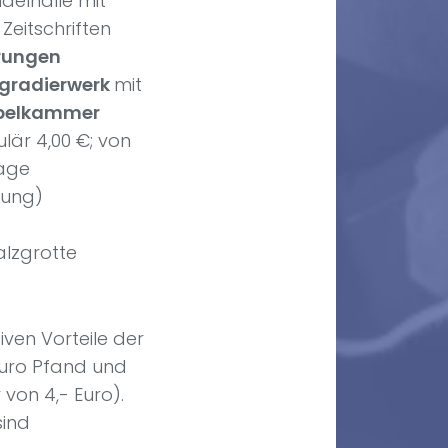
delhalle mit
eitschriften
rungen
sgradierwerk
mit
belkammer
ulär 4,00 €; von
lage
nung)
alzgrotte
iven Vorteile der
Euro Pfand und
von 4,- Euro).
sind