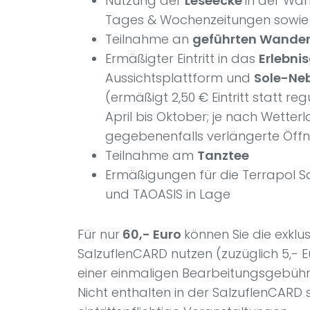
Nutzung der
Leseecke
in der Wan
Tages & Wochenzeitungen sowie Z
Teilnahme an
geführten Wande
Ermäßigter Eintritt in das
Erlebni
Aussichtsplattform und
Sole-Ne
(ermäßigt 2,50 € Eintritt statt reg
April bis Oktober; je nach Wetter
gegebenenfalls verlängerte Öff
Teilnahme am
Tanztee
Ermäßigungen für die Terrapol S
und TAOASIS in Lage
Für nur
60,- Euro
können Sie die exklus
SalzuflenCARD nutzen (zuzüglich 5,- 
einer einmaligen Bearbeitungsgebühr 
Nicht enthalten in der SalzuflenCARD 