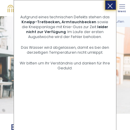
Buchen
Suche
Menü
Shop
Aufgrund eines technischen Defekts stehen das
Startseite
Stadterlebnis
Einkaufen in Bad Salzuflen
Kneipp-Tretbecken, Armtauchbecken
sowie
die Kneippanlage mit Knie-Guss zur Zeit
leider
nicht zur Verfügung
. Im Laufe der ersten
Augustwoche wird der Fehler behoben.
Das Wasser wird abgelassen, damit es bei den
derzeitigen Temperaturen nicht umkippt.
Wir bitten um Ihr Verständnis und danken für Ihre
Geduld.
©
Ein­kau­fen in Bad Salz­