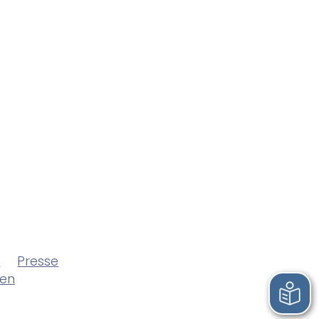
z
Presse
len