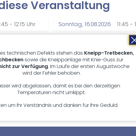
die­se Ver­an­stal­tung
1:45 - 12:15 Uhr
Sonntag, 16.08.2026
11:45 - 
1:45 - 12:15 Uhr
Sonntag, 30.08.2026
11:45 - 
es technischen Defekts stehen das
Kneipp-Tretbecken,
1:45 - 12:15 Uhr
Sonntag, 13.09.2026
11:45 - 
chbecken
sowie die Kneippanlage mit Knie-Guss zur
 nicht zur Verfügung
. Im Laufe der ersten Augustwoche
wird der Fehler behoben.
6 von 8 gesehen
sser wird abgelassen, damit es bei den derzeitigen
alle anzeigen
Temperaturen nicht umkippt.
tten um Ihr Verständnis und danken für Ihre Geduld.