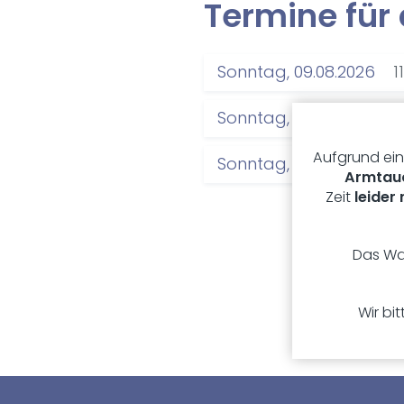
Ter­mi­ne für 
Sonntag, 09.08.2026
1
Sonntag, 23.08.2026
1
Aufgrund ein
Sonntag, 06.09.2026
1
Armtau
Zeit
leider
Das Wa
Wir bi