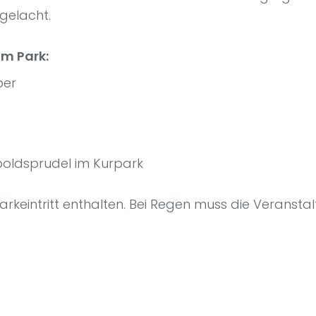
gelacht.
im Park:
ber
poldsprudel im Kurpark
arkeintritt enthalten. Bei Regen muss die Veranstalt