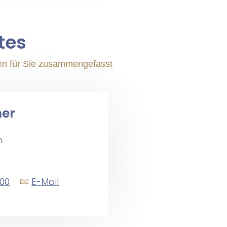
­tes
nen für Sie zusammengefasst
ner
n
200
E-Mail