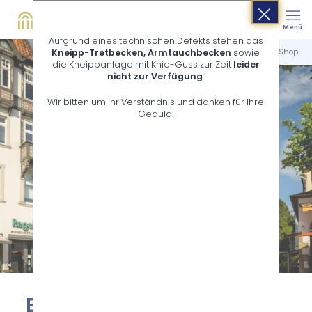
Buchen
Suche
Menü
Shop
Aufgrund eines technischen Defekts stehen das
Startseite
Erlebnis- & Souvenir-Shop
Kneipp-Tretbecken, Armtauchbecken
sowie
die Kneippanlage mit Knie-Guss zur Zeit
leider
nicht zur Verfügung
.
Wir bitten um Ihr Verständnis und danken für Ihre
Geduld.
©
Er­leb­nis- & Sou­ve­nir-