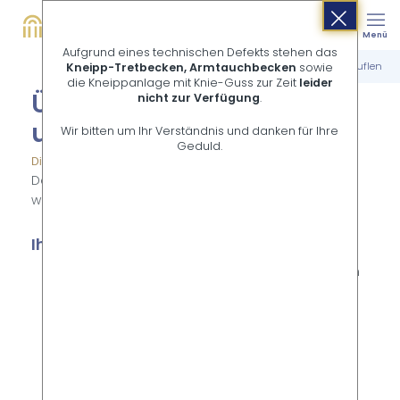
Buchen
Suche
Menü
Shop
Aufgrund eines technischen Defekts stehen das
Startseite
Übernachten in Bad Salzuflen
Kneipp-Tretbecken, Armtauchbecken
sowie
die Kneippanlage mit Knie-Guss zur Zeit
leider
Über­nach­ten in Bad Salz­
nicht zur Verfügung
.
uflen
Wir bitten um Ihr Verständnis und danken für Ihre
Geduld.
Die schönsten Unterkünfte für Ihren Aufenthalt jetzt buchen!
Das Übernachtungsangebot ist vielfältig - hier
werden Sie fündig.
Ihre Direktbucher-Vorteile
offizielles Buchungsportal Staatsbad Salzuflen
- hier buchen Sie lokal, sicher und ohne
Buchungsgebühr
kostenlose & individuelle Beratung durch Ihre
persönlichen Staatsbad-Urlaubsexperten vor
Ort
Pre-Check-In vor Anreise möglich, so sparen