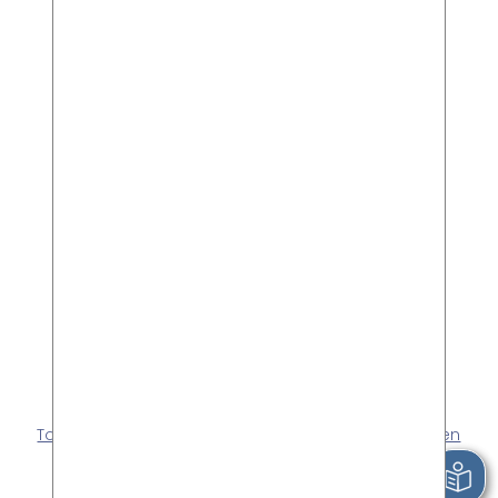
Wir sind gerne für Sie da!
Stadt Bad Salzuflen
Tourist-Information im Kurgastzentrum
Parkstraße 20
32105 Bad Salzuflen
+49 5222 952-5200
E-Mail schreiben
Prospekte be­stel­len
Kontakt
Impressum
Datenschutz
Presse
Touristische Partner-Plattform der Stadt Bad Salzuflen