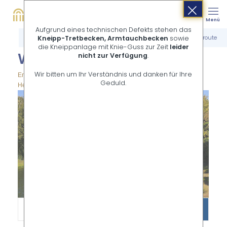
Buchen
Suche
Menü
Shop
Aufgrund eines technischen Defekts stehen das
Startseite
Aktivurlaub
Radfahren
Wald- und Wiesenroute
Kneipp-Tretbecken, Armtauchbecken
sowie
die Kneippanlage mit Knie-Guss zur Zeit
leider
Wald- und Wie­sen­rou­te
nicht zur Verfügung
.
Wir bitten um Ihr Verständnis und danken für Ihre
Entlang der Werre durch saftige Wiesen von Bad Salzuflen nach
Geduld.
Herford