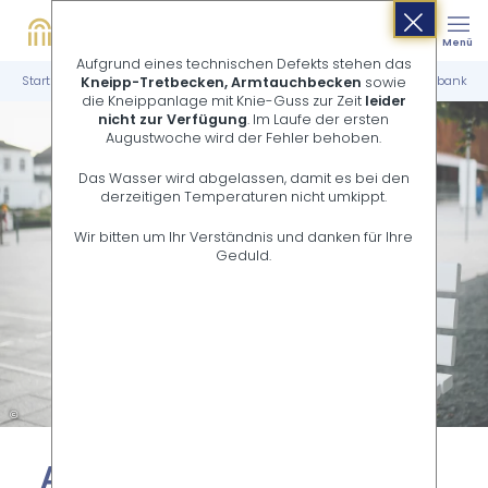
Buchen
Suche
Menü
Shop
Aufgrund eines technischen Defekts stehen das
Startseite
Sole, Meeresluft & Kneipp
Kurpark
Auf der Baumelbank
Kneipp-Tretbecken, Armtauchbecken
sowie
die Kneippanlage mit Knie-Guss zur Zeit
leider
nicht zur Verfügung
. Im Laufe der ersten
Augustwoche wird der Fehler behoben.
Das Wasser wird abgelassen, damit es bei den
derzeitigen Temperaturen nicht umkippt.
Wir bitten um Ihr Verständnis und danken für Ihre
Geduld.
©
Auf der Bau­mel­bank