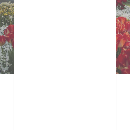
Kurpark Bad Salzuflen
Ticket für Kurpark | Park- und Erlebniswelten
mehr Informationen
©
Wir sind gerne für Sie da!
Stadt Bad Salzuflen
Tourist-Information im Kurgastzentrum
Parkstraße 20